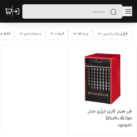
پربازدیدترین
برندها
قیمت
دسته‌بندی
فقط م
فن هیتر گازی انرژی مدل
GH0640-IR.fan
ناموجود