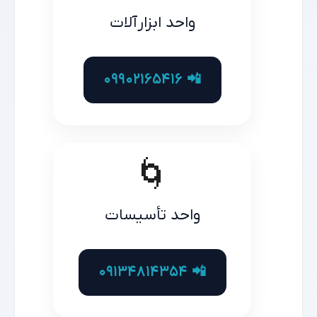
واحد ابزارآلات
📲 09902165416
🌀
واحد تأسیسات
📲 09134814354