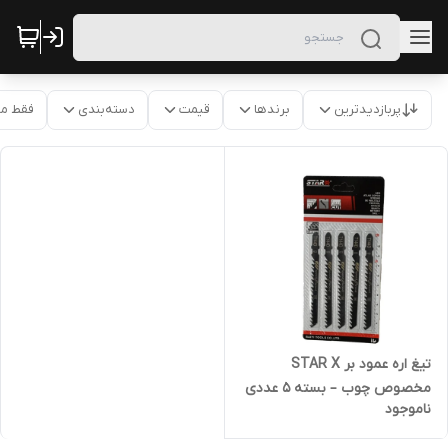
پربازدیدترین
برندها
قیمت
دسته‌بندی
فقط م
تیغ اره عمود بر STAR X
مخصوص چوب – بسته 5 عددی
ناموجود