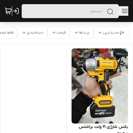
جدیدترین
برندها
قیمت
دسته‌بندی
فقط محص
بکس شارژی 21 ولت براشلس