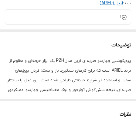
برند:
آریل (َARIEL)
1
توضیحات
پیچ‌گوشتی چهارسو ضربه‌ای آریل مدل
PZH
یک ابزار حرفه‌ای و مقاوم از
برند ARIEL است که برای کارهای سنگین، باز و بسته کردن پیچ‌های
سفت و استفاده در شرایط صنعتی طراحی شده است. این مدل با ساختار
ضربه‌ای، تیغه شش‌گوش آچارخور و نوک مغناطیسی چهارسو، عملکردی
دقیق و قابل اعتماد ارائه می‌دهد و گزینه‌ای مناسب برای تکنسین‌ها،
تعمیرکاران و کاربران حرفه‌ای محسوب می‌شود.
نظرات
ویژگی‌ها
نوع نوک:
چهارسو (PH) با نوک مغناطیسی