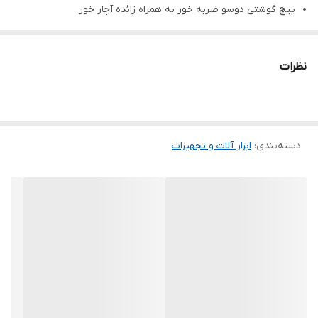
پیچ گوشتی دوسو ضربه خور به همراه زائده آچار خور
بدنه و دسته مستحکم برای تحمل فشار و ضربه شدید
تولید شده با فولاد آلیاژی S2 ضد زنگ و ضد سایش
نظرات
دسته پلاستیکی فشرده با طراحی ارگونومیک و سبک
نوک پیچ گوشتی مجهز به روکش مشکی ضد خوردگی
ساخت چین با ضمانت اصالت، کیفیت و سلامت کالا
دسته‌بندی
:
ابزار آلات و تجهیزات
کد کالا
سایز
۶×۱۵۰
PZD6150
۶×۲۰۰
PZD6200
۸×۲۰۰
PZD8200
۸×۲۵۰
PZD8250
۸×۳۰۰
PZD8300