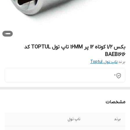
بکس 1/2 کوتاه 12 پر 16MM تاپ تول TOPTUL کد
BAEB1616
برند:
تاپ تول Toptul
0
مشخصات
برند
تاپ تول