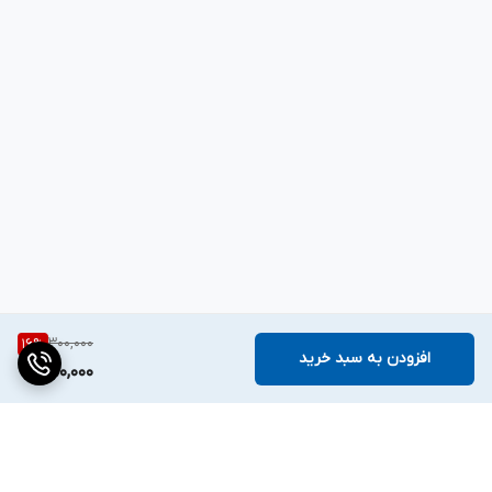
300,000
16
%
افزودن به سبد خرید
250,000