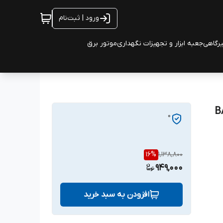
ورود | ثبت‌نام
یرگاهی
جعبه ابزار و تجهیزات نگهداری
موتور برق
0
16
%
1,138,800
949,000
افزودن به سبد خرید