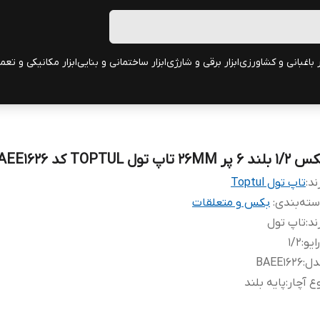
ر باغبانی و کشاورزی
ابزار برقی و شارژی
ابزار ساختمانی و بنایی
ابزار مکانیکی و تعم
بلند 6 پر 26MM تاپ تول TOPTUL کد BAEE1626
ند:
تاپ تول Toptul
ته‌بندی
:
بکس و متعلقات
ند
:
تاپ تول
ایو
:
1/2
دل
:
BAEE1626
ع آچار
:
پایه بلند