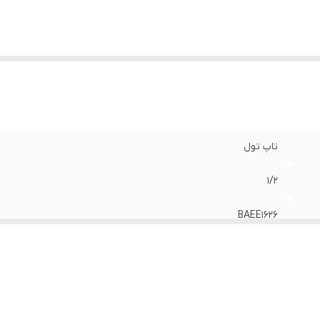
تاپ تول
1/2
BAEE1626
پایه بلند