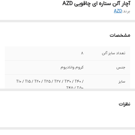
آچار آلن ستاره ای چاقویی AZD
برند:
AZD
مشخصات
تعداد سایز آلن
8
جنس
کروم وانادیوم
سایز
T10 / T15 / T20 / T25 / T27 / T30 / T40 /
T45 / T50
نظرات