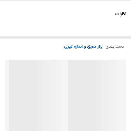
میلی متر ، set و preset 👈🏼ضمانت اصالت و سلامت فیزیکی کالا و
نظرات
تعویض در صورت کالیبره نشدن 📢 این محصول بهترین کالایی هست در
ابزار اندازه گیری که تجاری وارد ایران میشود . 📌 اگر سوالی در مورد این
محصول دارید برای ما ارسال فرمایید
دسته‌بندی
:
ابزار دقیق و اندازه گیری