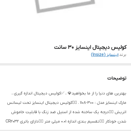
کولیس دیجیتال اینسایز 30 سانت
برند:
اینسایز (Insize)
توضیحات
بهترین های دنیا را از ما بخواهید💎 ، ✅کولیس دیجیتال اندازه گیری ،
مارک اینسایز مدل : 300-1108 . 👈🏼کولیس دیجیتال اینسایز تحت لیسانس
اتریش 👈🏼درجه یک ساخته شده از استیل ضد زنگ با قابلیت خاموش
شدن خودکار 👈🏼تقسیم بندی اندازه 0.01 میلی متر 👈🏼دارای باتری CR2032
و مجهز به درگاه خروجی اطلاعات 👈🏼شامل دکمه خاموش/روشن ، اینچ/