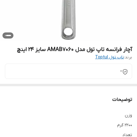
آچار فرانسه تاپ تول مدل AMAB7060 سایز 24 اینچ
برند:
تاپ تول Toptul
0
توضیحات
وزن
۲۲۰۰ گرم
تعداد