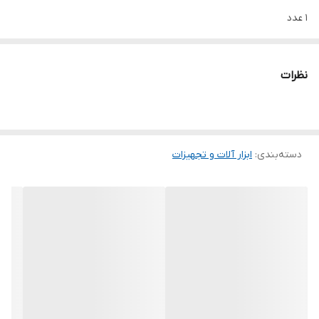
۱ عدد
شماره آچار
۲۰-۲۲
نظرات
ویژگی‌های آچار
دسته استاندارد
نوع آچار
فرانسه
دسته‌بندی
:
ابزار آلات و تجهیزات
جنس کالا
کروم وانادیوم
سایر توضیحات
آچار فرانسه تاپ تول. جنس بدنه کروم وانادیوم و دارای یک سری تخت
و آچار فرانسه معمولی قابل تغییر سایز و ناسب جهت باز کردن همه سایز
پیچ و لوله و ….......