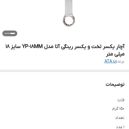
آچار یکسر تخت و یکسر رینگی آتا مدل YP-18MM سایز 18
میلی متر
برند:
اتا ATA
توضیحات
وزن
۱۵۰ گرم
تعداد
۱ عدد