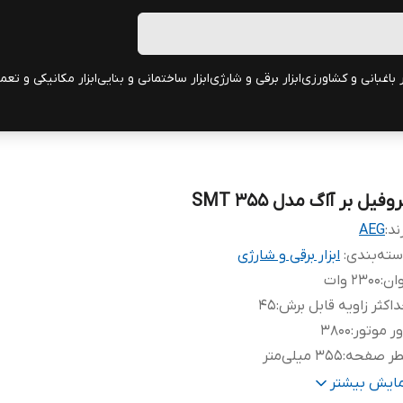
ر باغبانی و کشاورزی
ابزار برقی و شارژی
ابزار ساختمانی و بنایی
ابزار مکانیکی و تعم
وفیل بر آاگ مدل SMT 355
ند:
AEG
ته‌بندی
:
ابزار برقی و شارژی
ان
:
2300 وات
اکثر زاویه قابل برش
:
45
ر موتور
:
3800
طر صفحه
:
355 میلی‌متر
لام همراه
:
- صفحه سنگ - آچار - دفترچه‌ی راهنما
مایش بیشتر