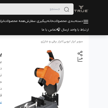
دسته‌بندی محصولات
خانه
پیگیری سفارش
همه محصولات
ابزا
ارتباط با واحد ارسال 🎧
تماس با ما
سوپر ابزار ایوبی
/
ابزار برقی و شارژی
پر
بر
دس
تو
حد
دو
ق
اق
ن