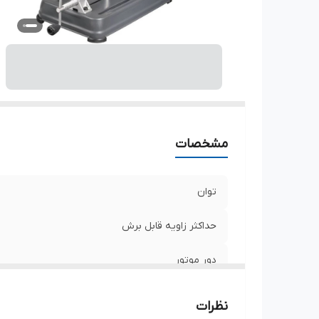
سا
ت
و
مشخصات
توان
حداکثر زاویه قابل برش
دور موتور
قطر صفحه
نظرات