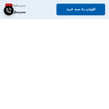
29,400,000
16
%
افزودن به سبد خرید
24,500,000
برگشت به بالا
دسترسی سریع
تماس با ما
قوانین و مقررات
درباره ما
تیم فروش ✔
ارتباط با ما
شماره تماس واحد ابزارآلات 09902165416