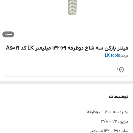
فیلتر بازکن سه شاخ دوطرفه 69-132 میلیمتر LK کد A5021
برند:
LK.tools
0
توضیحات
نوع : سه شاخ – دوطرفه
درایو : 1/2 – 3/8
سایز : 69 – 132 میلیمتر