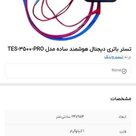
تستر باتری دیجتال هوشمند ساده مدل TES-3500-PRO
برند:
تسترونیک
None
مشخصات
ابعاد
۲۴x۹x۱۴ سانتی‌متر
وزن
۱ کیلوگرم