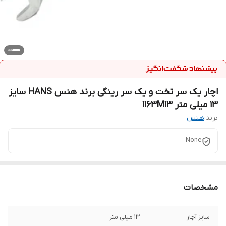
اچار یک سر تخت و یک سر رینگی برند هنس HANS سایز
13 میلی متر 1163M13
برند:
هنس
None
مشخصات
سایز آچار
13 میلی متر