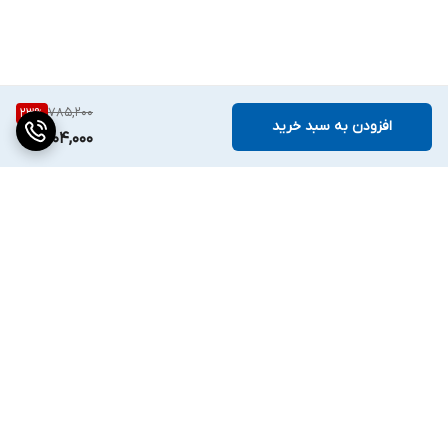
785,200
23
%
افزودن به سبد خرید
604,000
برگشت به بالا
دسترسی سریع
تماس با ما
قوانین و مقررات