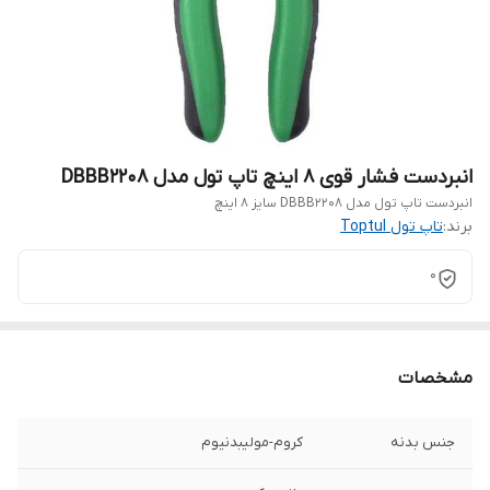
انبردست فشار قوی 8 اینچ تاپ تول مدل DBBB2208
انبردست تاپ تول مدل DBBB2208 سایز 8 اینچ
برند:
تاپ تول Toptul
0
مشخصات
جنس بدنه
کروم-مولیبدنیوم