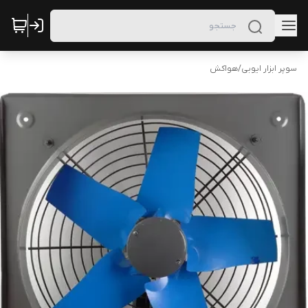
سوپر ابزار ایوبی
/
هواکش