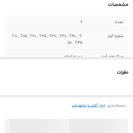
مشخصات
تعداد
9
شماره آچار
T-10 , T-15 , T-20 , T-25 , T-27 , T-30 , T-40 , T-
50 , T-45
ویژگی‌های آچار
دسته کوتاه
توضیحات زاویه
90 درجه
نظرات
توضیحات کاور
پلاستیکی بازشو کارتی
جنس کالا
کروم وانادیوم SNCM+V
دسته‌بندی
:
ابزار آلات و تجهیزات
سایر توضیحات
آچار ستاره ای کوتاه روکش کروم SNCM+V
وزن
400 گرم