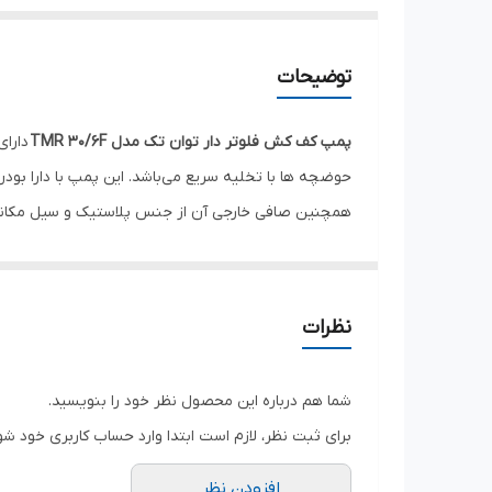
توضیحات
پمپ کف کش فلوتر دار توان تک مدل TMR 30/6F
دارای
حوضچه ها با تخلیه سریع می‌باشد. این پمپ با دارا بود
همچنین صافی خارجی آن از جنس پلاستیک و سیل مکانی
تک دارای استاندارد ضد آب IP68 بوده و قابلیت کارکرد تا 30 متر زیر آب را دارند.
سانتیگراد برای مصارف خانگی (بر اساس استاندارد EN 60335-2-41) می‌باشد.
نظرات
پمپ کف کش آلومینیومی فلوتر دار توان تک مدل TMR 30/6F
متر می‌باشد.
شما هم درباره این محصول نظر خود را بنویسید.
برای ثبت نظر، لازم است ابتدا وارد حساب کاربری خود شو
ویژگی های پمپ کف کش فلوتر دار توان تک مدل TMR 30/6
افزودن نظر