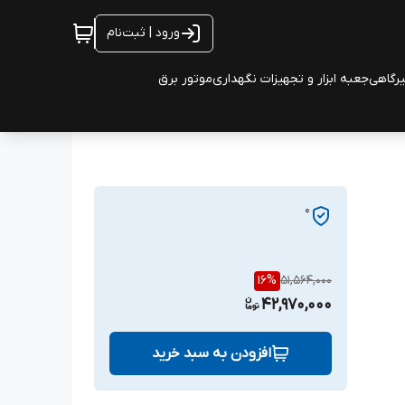
ورود | ثبت‌نام
یرگاهی
جعبه ابزار و تجهیزات نگهداری
موتور برق
0
16
%
51,564,000
42,970,000
افزودن به سبد خرید