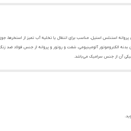
 پروانه استنلس استیل، مناسب برای انتقال یا تخلیه آب تمیز از استخرها، جوی آ
ن بدنه الکتروموتور آلومینیومی، شفت و روتور و پروانه از جنس فولاد ضد زن
کی آن از جنس سرامیک می‌باشد.
پمپ های سری TMR توان تک دارای دامنه خروجی در ارتفاع 16 الی 70 متر بوده و در مدلهای تک فاز همر
قطر بدنه این مدل 190 میلی‌متر
، دارای
خروجی 2 اینچ
ید.