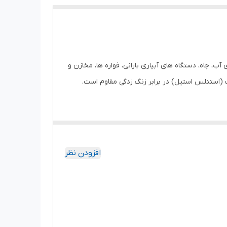
ب، چاه، دستگاه های آبیاری بارانی، فواره ها، مخازن و
گ (استنلس استیل) در برابر زنگ زدگی مقاوم است.
اه با فلوتر یا بدون فلوتر به بازار عرضه می‌شوند. الکتروموتورهای کف کش های توان
می‌باشند. محدوده دمای سیال این پمپ 5 الی 40 درجه
افزودن نظر
دارای الکتروموتور تک فاز 1200 وات (1.5 اسب) بوده و حداکثر دبی آبدهی 18.6 متر مکعب در ساعت همراه با حداکثر ارتفاع 30