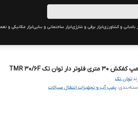
ر باغبانی و کشاورزی
ابزار برقی و شارژی
ابزار ساختمانی و بنایی
ابزار مکانیکی و تعم
کفکش 30 متری فلوتر دار توان تک TMR 30/6F
ند:
توان تک
ته‌بندی
:
پمپ آب و تجهیزات انتقال سیالات