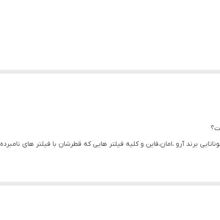
ت؟
یی برند آرو ،امان،فاین و کلیه فیلتر هایی که قطرشان با فیلتر های نامبرده
ولاد (ck45)و کیفیت بسیار بالایی دارد و در اثر کار زیاد فرسایش ندارد همچنین با جنس های مشاب