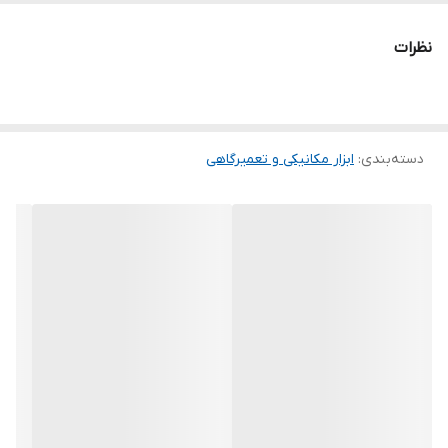
LEXUS_(2006)_all vehicles,
نظرات
(2007)ES350,GS350,GS450h,LS460,RX350,
(2008)LS600hL,(2009)LX570
دسته‌بندی
:
ابزار مکانیکی و تعمیرگاهی