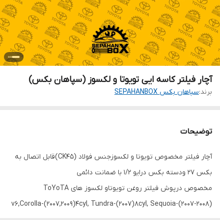
آچار فیلتر کاسه ایی تویوتا و لکسوز (سپاهان بکس)
برند:
سپاهان بکس SEPAHANBOX
توضیحات
آچار فیلتر مخصوص تویوتا و لکسوزجنس فولاد (CK45)قابل اتصال به
بکس 27 ودسته بکس درایو 1/2 با ضمانت دائمی
مخصوص درپوش فیلتر روغن تویوتاو لکسوز های ToYoTA
(2007-2008)v6,Corolla-(2007,2009)4cyl, Tundra-(2007)8cyl, Sequoia-
(2008)8cyl,Land Cruisers (2008-2010)4cyl, 6cyl