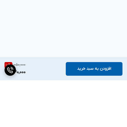
1,050,000
10
%
افزودن به سبد خرید
940,000
برگشت به بالا