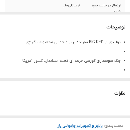
ارتفاع در حالت جمع
8 سانتی‌متر
شده
ارتفاع در حالت باز
46.5 سانتی‌متر
توضیحات
شده
تولیدی از BIG RED سازنده برتر و جهانی محصولات گاراژی
حداکثر ظرفیت
3تن
نوع جک
سوسماری
جک سوسماری کورسی حرفه ای تحت استاندارد کشور آمریکا
مخصوص تمام ماشین های اسپرت، سواری شاسی پایین و...
نظرات
مکانیزم 2 پمپ هیدرولیک جهت بالا بردن سربعتر فک کارگیر
بدنه فلزی و جمع و جور با قرار گیری راحت زیر بدنه خودروها
دسته‌بندی
:
بالابر و تجهیزات جابجایی بار