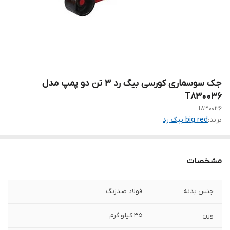
جک سوسماری کورسی بیگ رد 3 تن دو پمپ مدل
T830036
t830036
برند:
big red بیگ رد
مشخصات
جنس بدنه
فولاد ضدزنگ
وزن
35 کیلو گرم