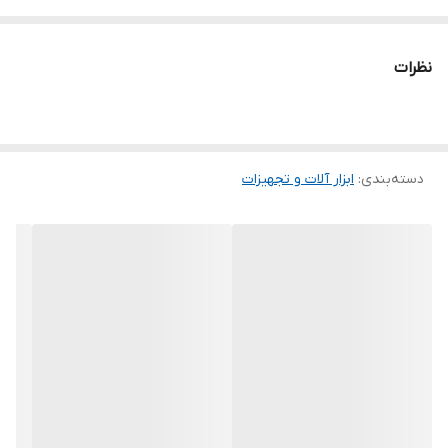
سایر توضیحات
- سایز ۱۰۰-۳ میلی‌متر - طول کلی: ۱۶ سانتی‌متر - طول دسته: ۵.۵
نظرات
سانتی‌متر
دسته‌بندی
:
ابزار آلات و تجهیزات