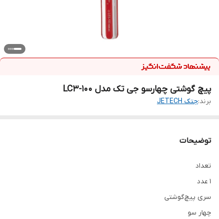
پیچ گوشتی چهارسو جی تک مدل LC3-100
برند:
جتک JETECH
توضیحات
تعداد
۱ عدد
سری پیچ‌گوشتی
چهار سو