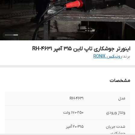
اینورتر جوشکاری تاپ لاین 315 آمپر RH-4631
برند:
رونیکس RONIX
مشخصات
مدل
RH-4631
ولتاژ ورودی
170-250 ولت
شدت جریان
20-315 آمپر
جوشکاری