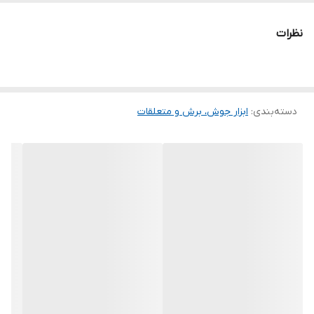
ولتاژ بی باری
65-75 ولت
نظرات
نرخ ولتاژ جوشکاری
20.8--30 ولت
متعلقات
3 متر × 25 میلیمتر کابل CCA, یک عدد انبر
300 آمپر, 2 متر × 25 میلیمتر کابل CCA, یک
دسته‌بندی
:
ابزار جوش، برش و متعلقات
عدد انبراتصال 300 آمپر, یک عدد ماسک, یک
عدد برس سیمی
حداکثر جریان
55 آمپر
مصرفی
حداکثر توان مصرفی
12 کیلوولت آمپر