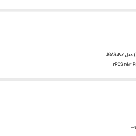
2PCS 2&3 Pi
(قطر پین‌ها Ø۴ میلی‌متر).
نیکی (EPB)
و وسایل نقلیه
گروه VAG
(مانند فولکس‌واگن، آئودی، اسکودا و
.
ید.