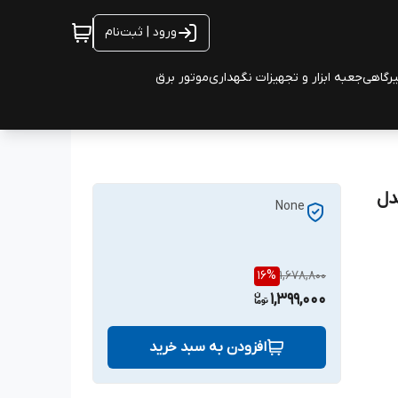
ورود | ثبت‌نام
یرگاهی
جعبه ابزار و تجهیزات نگهداری
موتور برق
پیستون ترمز تاپ تول TOPTUL مدل
None
16
%
1,678,800
1,399,000
افزودن به سبد خرید