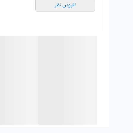
افزودن نظر
شماره کالا
محتویات
JGAR0202
۱ عدد مجموعه اصلی
JEAY0235
آداپتور قابل تنظیم دو‌پینی برای عقب‌کشید
JEAY0335
آداپتور سه‌پینی قابل تنظیم برای عقب‌کشی
این ابزار برای تعمیرکاران حرفه‌ای ترمز عالی است و کارب