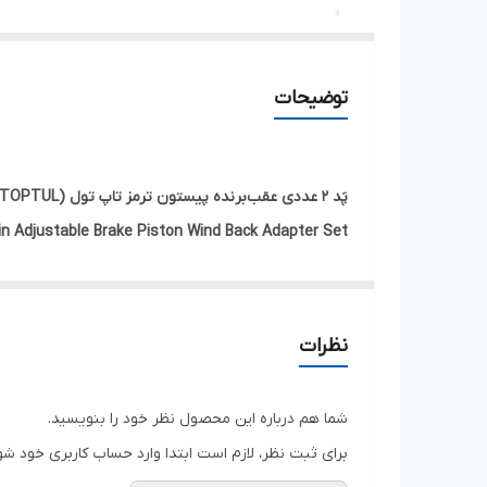
توضیحات
پَد ۲ عددی عقب‌برنده پیستون ترمز تاپ تول (TOPTUL) مدل JGAR0202
n Adjustable Brake Piston Wind Back Adapter Set
توضیحات:
شماره کالا (ITEM NO):
JGAR0202
کیفیت حرفه‌ای، آداپتورهای قابل تنظیم دارای ۲ و ۳ پین برای عقب‌کشیدن پیستون ترمز، که طیف وسیعی از خودروها را پوشش می‌دهد.
نظرات
به‌سرعت و به‌راحتی قابل استفاده از فاصله
۲۰ تا ۳۵ میلی‌متر بین مرکز پین‌ها
طراحی
سه‌پینی
برای خودروهای دارای
ترمز پارک الکترو
شما هم درباره این محصول نظر خود را بنویسید.
قابل استفاده همراه با ابزار
دو‌پینی درایو (drive tool)
برای ثبت نظر، لازم است ابتدا وارد حساب کاربری خود شو
شماره کالا و محتویات بسته: