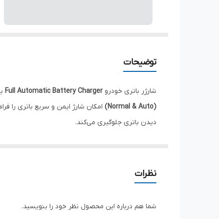
توضیحات
شارژر باتری خودرو
Full Automatic Battery Charger
یک 
(Normal & Auto)
امکان شارژ ایمن و سریع باتری را فرا
دیدن باتری جلوگیری می‌کند.
این شارژر دارای خروجی
۱۲ ولت DC با جریان ۱۰ آمپر
بوده و
صورت شارژ کامل، به صورت خودکار عملکرد شارژ را کنترل 
بدنه مقاوم، نشانگرهای وضعیت، کلید انتخاب حالت کاری 
نظرات
شده است.
مشخصات فنی:
شما هم درباره این محصول نظر خود را بنویسید.
نوع محصول: شارژر باتری خودرو