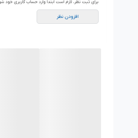
برای ثبت نظر، لازم است ابتدا وارد حساب کاربری خود شو
مدل: Full Automatic Battery Charger
افزودن نظر
ولتاژ ورودی: 220 ولت AC
فرکانس ورودی: 50 هرتز
ولتاژ خروجی: 12 ولت DC
جریان خروجی: 10 آمپر
حالت عملکرد: معمولی (Normal) و اتوماتیک (Auto)
زمان تقریبی شارژ: 15 تا 45 دقیقه (بسته به شرایط باتری)
دارای سیستم کنترل هوشمند شارژ
مجهز به چراغ‌های نشانگر وضعیت
دارای کابل و گیره اتصال باتری
مناسب برای خودروهای سواری و باتری‌های ۱۲ ولتی
مزایا:
✅ شارژ سریع و ایمن باتری خودرو
✅ جلوگیری از شارژ بیش از حد باتری