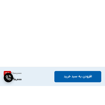
2,100,000
24
%
افزودن به سبد خرید
1,590,000