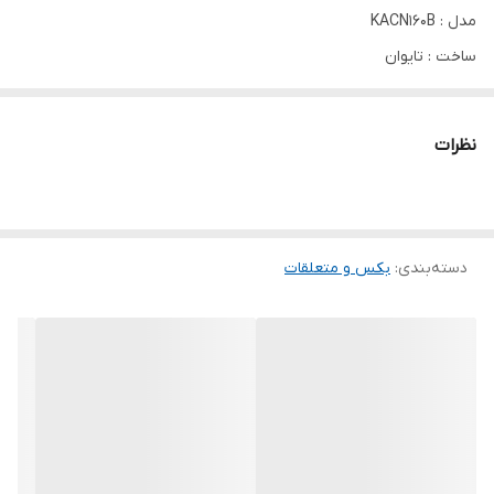
مدل : KACN160B
ساخت : تایوان
درایو : 1/2 اینچ
متریال : CR-MO
نظرات
زاویه گردش : 30 درجه
دسته‌بندی
:
بکس و متعلقات