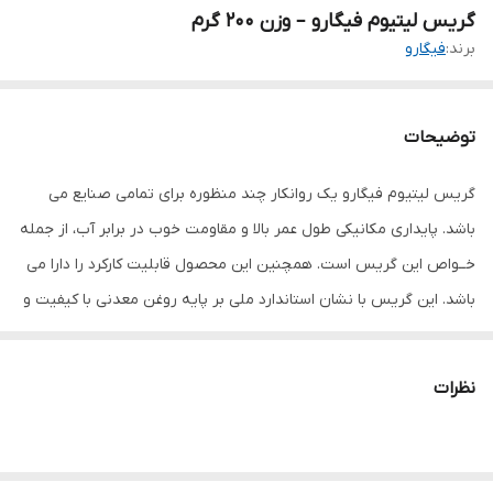
گریس لیتیوم فیگارو – وزن ۲۰۰ گرم
برند:
فیگارو
توضیحات
گریس لیتیوم فیگارو یک روانکار چند منظوره برای تمامی صنایع می
باشد. پایداری مکانیکی طول عمر بالا و مقاومت خوب در برابر آب، از جمله
خــواص این گریس است. همچنین این محصول قابلیت کارکرد را دارا می
باشد. این گریس با نشان استاندارد ملی بر پایه روغن معدنی با کیفیت و
غلیظ کننده صابون تولید شده است و دارای افزودنی های ضد سایش
ضدخورندگی و آنتی اکسیدان است
نظرات