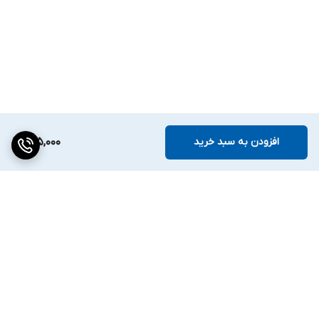
نحوه استفاده:
ابتدا سطح مورد نظر را از گرد و غبار و آلودگی پاک کنید.
اسپری را به خوبی تکان دهید.
از فاصله مناسب (حدود 20 سانتی‌متر)، اسپری را به صورت یکنواخت
روی سطح بپاشید.
با استفاده از یک دستمال میکروفایبر تمیز و نرم، محصول را روی سطح
افزودن به سبد خرید
135,000
پخش کرده و به آرامی ماساژ دهید تا براقیت مورد نظر حاصل شود.
برای دستیابی به حداکثر براقیت، اجازه دهید محصول برای چند دقیقه
روی سطح باقی بماند.
برگشت به بالا