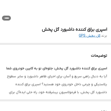
اسپری براق کننده داشبورد گل پخش
برند:
گل پخش GPS
توضیحات
اسپری براق کننده داشبورد گل پخش: جلوه‌ای نو به کابین خودروی شما
آیا به دنبال راهی سریع و آسان برای احیای ظاهر داشبورد و سایر سطوح
پلاستیکی و چرمی داخل خودروی خود هستید؟ اسپری براق کننده
داشبورد گل پخش، با فرمولاسیون پیشرفته خود، راه حلی ایده‌آل برای
بازگرداندن درخشندگی و طراوت به کابین خودروی شماست. این محصول
نه تنها ظاهری نو و جذاب به سطوح می‌بخشد، بلکه با ایجاد یک لایه