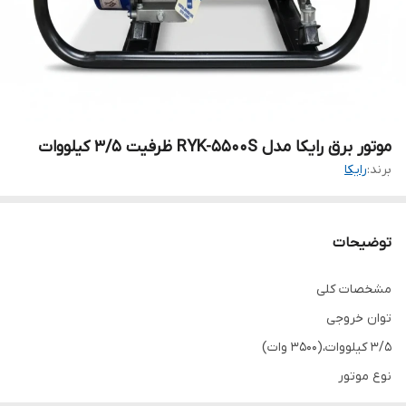
موتور برق رایکا مدل RYK-5500S ظرفیت ۳/۵ کیلووات
برند:
رایکا
توضیحات
مشخصات کلی
توان خروجی
3/5 کیلووات،(3500 وات)
نوع موتور
موتور بنزینی