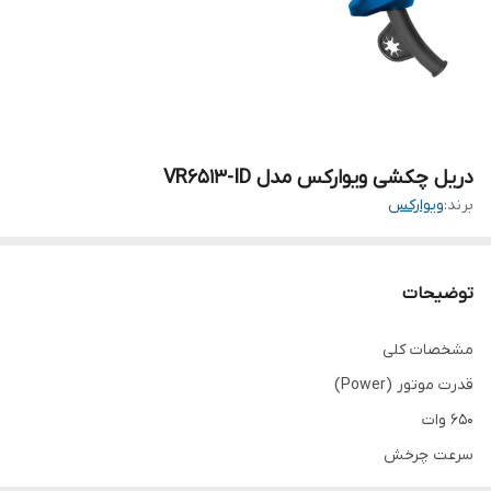
دریل چکشی ویوارکس مدل VR6513-ID
برند:
ویوارکس
توضیحات
مشخصات کلی
قدرت موتور (Power)
650 وات
سرعت چرخش
0 تا 3000 دور در دقیقه (rpm)