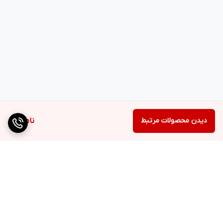
مجهز به کلید چپ گرد/راست گرد
دارای دو حالت چرخشی و چکشی
دارای یکسال گارانتی
دیدن محصولات مرتبط
ناموجود
برگشت به بالا