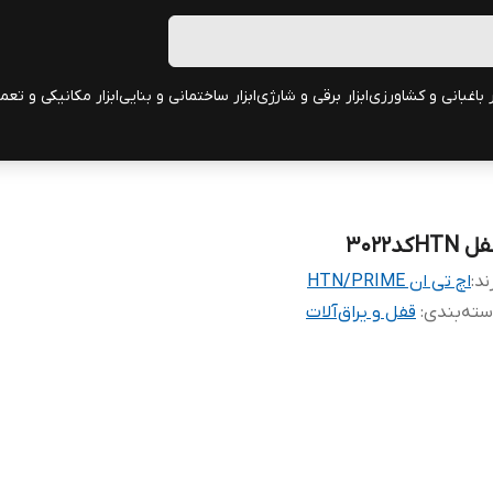
ر باغبانی و کشاورزی
ابزار برقی و شارژی
ابزار ساختمانی و بنایی
ابزار مکانیکی و تعم
 HTNکد3022
ند:
اچ تی ان HTN/PRIME
ته‌بندی
:
قفل و یراق‌آلات