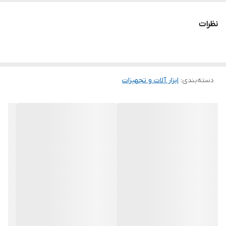
بسته کردن پیچ‌های کوچک و دقیق در دستگاه‌های حساس مانند ساعت،
نظرات
گوشی‌های هوشمند، تبلت‌ها، عینک‌ها و قطعات الکترونیکی کوچک
مناسب است.
کیفیت بالای ساخت جادری
تضمین‌کننده دوام و کارایی بلندمدت این
دسته‌بندی
:
ابزار آلات و تجهیزات
ست است. سری‌ها از فولاد مقاوم ساخته شده‌اند تا در برابر سایش
مقاومت کرده و سر پیچ‌ها را به خوبی بگیرند، در حالی که دسته‌های
ارگونومیک آن، استفاده طولانی‌مدت را راحت کرده و مانع از خستگی دست
می‌شوند. این ست ۶ عددی، تنوع لازم برای کار با انواع مختلف پیچ‌های
ریز را فراهم می‌کند و شما را قادر می‌سازد تا تعمیرات ظریف را با اطمینان
و دقت بیشتری انجام دهید.
تعداد قطعات:
۶ عدد
نوع کاربرد:
ابزار دقیق، تعمیرات ساعت، موبایل، عینک، قطعات
الکترونیکی و مینیاتوری