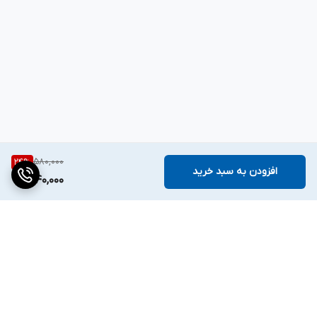
580,000
24
%
افزودن به سبد خرید
440,000
برگشت به بالا