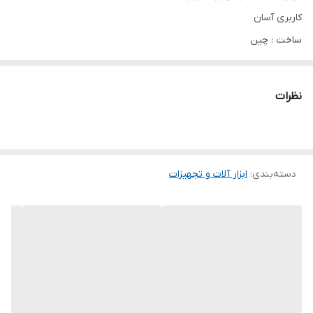
کاربری آسان
ساخت : چین
جنس فولاد کروم وانادیوم
بهترین گزینه برای تعمیرگاه
نظرات
انبر سوکت بنزین حرفه‌ای اس جی تی (SGT TOOLS) با مدل SGT-FP-10
یک ابزار تخصصی و کاربردی برای باز و بسته کردن سوکت‌ها و اتصالات
دسته‌بندی
:
ابزار آلات و تجهیزات
مربوط به سیستم سوخت‌رسانی است. این محصول با طراحی دقیق و
کیفیت ساخت مناسب، کمک می‌کند تا در تعمیرات خودرو، کار با دقت
بیشتری انجام شود و احتمال آسیب به قطعات و سوکت‌ها کاهش پیدا
کند.
ویژگی‌ها
طراحی تخصصی برای سوکت بنزین:
مناسب استفاده در عملیات باز و
بسته کردن اتصالات مرتبط با سیستم سوخت