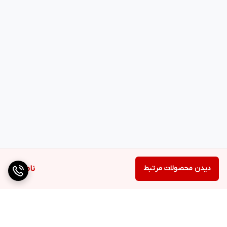
تمیزتر و سریع‌تر انجام دهد
، انبر سوکت بنزین SGT TOOLS مدل SGT-
FP-10 گزینه‌ای مطمئن برای شماست.
دیدن محصولات مرتبط
ناموجود