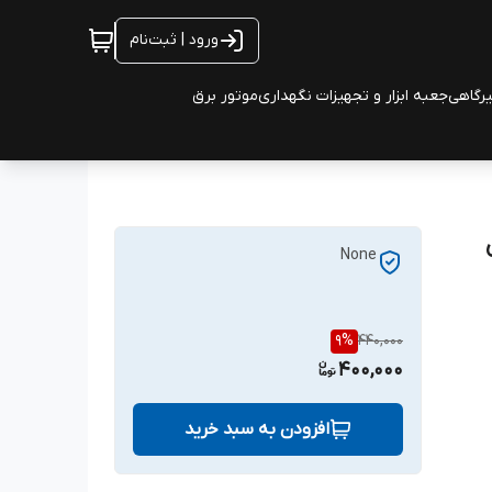
ورود | ثبت‌نام
یرگاهی
جعبه ابزار و تجهیزات نگهداری
موتور برق
None
9
%
440,000
400,000
افزودن به سبد خرید