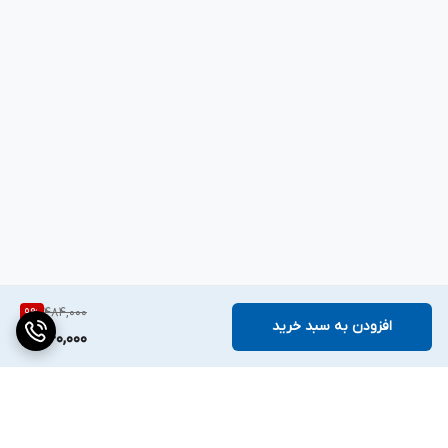
۱۰۰ عدد
جنس
پلاستیک
سایر توضیحات
سایز ۵۰ سانتی متر با عرض ۴.۸ میلی متر با تحمل کشش ۲۲ کیلوگرم
484,000
9
%
افزودن به سبد خرید
440,000