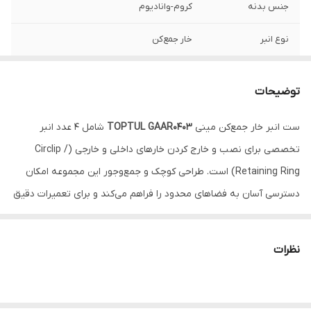
جنس بدنه
کروم-وانادیوم
نوع انبر
خار جمع‌کن
ویژگی‌های انبر
کاور
توضیحات
رنگ
سبز
ست انبر خار جمع‌کن مینی
TOPTUL GAAR0403
شامل 4 عدد انبر
تخصصی برای نصب و خارج کردن خارهای داخلی و خارجی (Circlip /
Retaining Ring) است. طراحی کوچک و جمع‌وجور این مجموعه امکان
دسترسی آسان به فضاهای محدود را فراهم می‌کند و برای تعمیرات دقیق
مکانیکی، خودرو و تجهیزات صنعتی بسیار کاربردی است. بدنه انبرها از
فولاد
کروم مولیبدن (Cr-Mo)
ساخته شده که مقاومت بالایی در برابر
نظرات
فشار و استفاده مداوم دارد. نوک‌های دقیق با قطر
1 میلی‌متر
و دسته‌های
روکش‌دار ضدلغزش، کنترل بهتر و کاربری راحت‌تر را تضمین می‌کنند. این
مجموعه برای تعمیرکاران حرفه‌ای و کارگاه‌های فنی انتخابی مناسب و