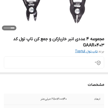
مجموعه 4 عددی انبر خاربازکن و جمع کن تاپ تول کد
GAAR0403
برند:
تاپ تول Toptul
0
مشخصات
ابعاد
250x200x40 میلی‌متر