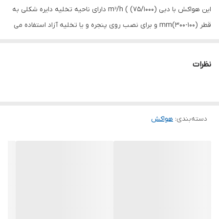
این هواکش با دبی (75/1000) ) mᶟ/h دارای ناحیه تخلیه دایره شکلی به
قطر (100-300)mm و برای نصب روی پنجره و یا تخلیه آزاد استفاده می
شود. بدنه و پروانه محصول با استفاده از فلز ساخته شده ، به اتصال ارت
مجهز بوده و ولتاژ کاری آن 220V-50Hz است. همچنین موتور مورد
نظرات
استفاده در این محصول کلاس B است . هواکش های VMA برای تهویه
اتاق ها و آشپزخانه های کوچک و متوسط و محیط های اداری طراحی شده
اند .
ابعاد
دسته‌بندی
:
هواکش
۳۵×۳۵ سانتی‌متر
وزن
۲ کیلوگرم
توان مصرفی
۴۵ وات
ولتاژ