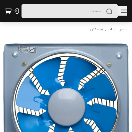
سوپر ابزار ایوبی
/
هواکش