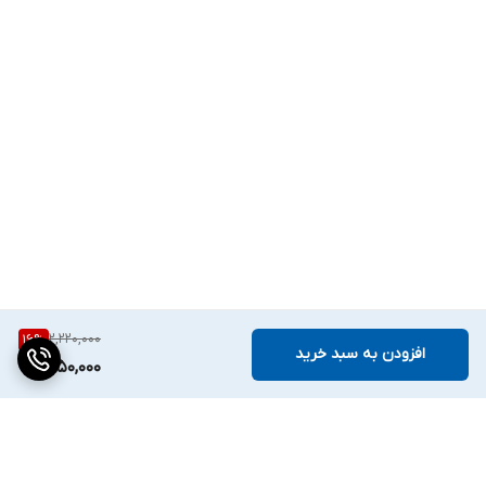
دیوار
پنجره
سقف
جنس بدنه
فلز
تعداد فاز
تک فاز
شکل محل نصب
دایره
جنس پروانه
2,220,000
16
%
افزودن به سبد خرید
1,850,000
فلز