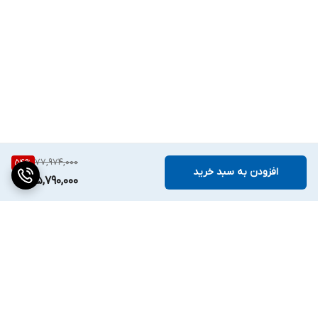
استانداردها
مجهز به کلید با کیفیت تولید شده تحت استانداردهای TUV و CE
77,974,000
54
%
افزودن به سبد خرید
35,790,000
برگشت به بالا