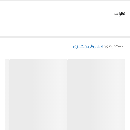
ایران
نظرات
اصالت کالا
اصل
منبع تأمین انرژی
برق
دسته‌بندی
:
ابزار برقی و شارژی
وزن
14 کیلوگرم
توان
1700 وات
ولتاژ / فرکانس تغذیه
220 ولت / 50 هرتز
ابزار گیر
شش گوش
نرخ ضربه