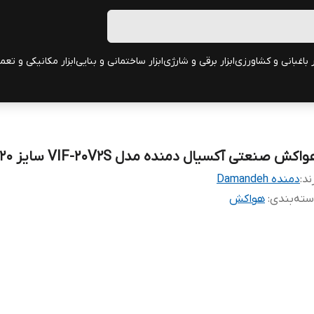
ر باغبانی و کشاورزی
ابزار برقی و شارژی
ابزار ساختمانی و بنایی
ابزار مکانیکی و تعم
اکش صنعتی آکسیال دمنده مدل VIF-20V2S سایز ۲۰ سانتی
ند:
دمنده Damandeh
ته‌بندی
:
هواکش