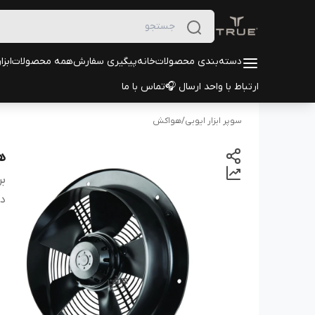
دسته‌بندی محصولات
خانه
پیگیری سفارش
همه محصولات
ابزا
ارتباط با واحد ارسال 🎧
تماس با ما
سوپر ابزار ایوبی
/
هواکش
هو
بر
دس