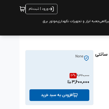
ورود | ثبت‌نام
یرگاهی
جعبه ابزار و تجهیزات نگهداری
موتور برق
None
16
%
4,320,000
3,600,000
افزودن به سبد خرید