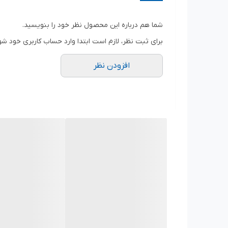
نوع عملکرد موتور : دائم کار
کاربرد فن : تهویه فضاهای مختلف مانند موتورخانه و 
شما هم درباره این محصول نظر خود را بنویسید.
سایر توضیحات
برای ثبت نظر، لازم است ابتدا وارد حساب کاربری خود شو
تکفاز ؛ صدای کم در حد 56 دسیبل ؛ توان مصرفی 54 وات ؛ جریان مصرفی 0.26 آمپر ؛ ابعاد قاب چهارچوب 30 در 30 سانتیمتر
افزودن نظر
نوع دمپر
دستی
ویژگی هواکش
دمپر
جنس پروانه
فلز
شکل محل نصب
مربع
تعداد فاز
تک فاز