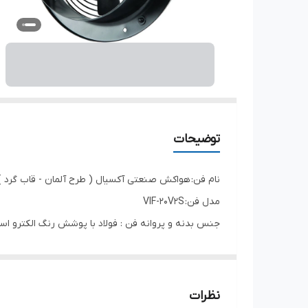
توضیحات
نام فن: هواکش صنعتی آکسیال ( طرح آلمان - قاب گرد ) س
مدل فن: VIF-20V2S
جنس بدنه و پروانه فن : فولاد با پوشش رنگ الکترو اس
جهت چرخش : پاد ساعتگرد از سمت پروانه
درجه حفاظت فن : IP54
کلاس عایق بندی موتور : B
نظرات