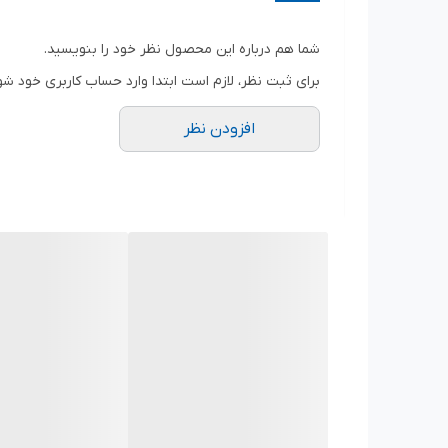
ویژگی‌های پمپ سیالات
تک‌فاز
شما هم درباره این محصول نظر خود را بنویسید.
وزن
برای ثبت نظر، لازم است ابتدا وارد حساب کاربری خود شو
۴.۷ کیلوگرم
افزودن نظر
نوع سیال یا مواد
آب تمیز
آب و لجن
کاربرد
آبیاری
افزایش فشار آب
قطر لوله ورودی
½”۱ اینچ
قطر لوله خروجی
½”۱ اینچ