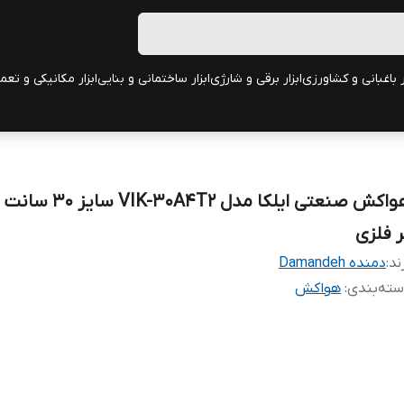
ر باغبانی و کشاورزی
ابزار برقی و شارژی
ابزار ساختمانی و بنایی
ابزار مکانیکی و تعم
هواکش صنعتی ایلکا مدل 30A4T2
ر فلزی
ند:
دمنده Damandeh
ته‌بندی
:
هواکش