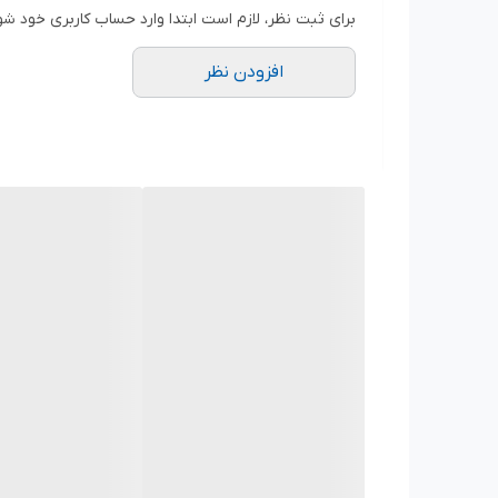
پروانه ای
برای ثبت نظر، لازم است ابتدا وارد حساب کاربری خود شو
تایپ محصول
افزودن نظر
VIK
جریان مصرفی (A)
0.4
درجه حفاظت
IP 54
تعداد قطب
4
کلاس حرارتی
B
توان موتور (W)
125
دور موتور (Rpm)