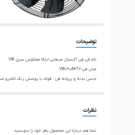
توضیحات
نام فن: فن آکسیال صنعتی ایلکا معکوس سری VIK
مدل فن: VIK-30A4T2
جنس بدنه و پروانه فن : فولاد با پوشش رنگ الکترو اس
درجه حفاظت فن : IP54
کلاس عایق بندی موتور : F
نوع عملکرد موتور : دائم کار
نظرات
کاربرد فن : سیستم های تاسیساتی ،کندانسورها و اواپراتو
جایگاه موتور
شما هم درباره این محصول نظر خود را بنویسید.