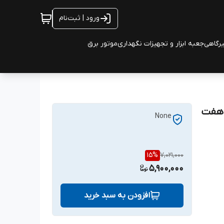
ورود | ثبت‌نام
یرگاهی
جعبه ابزار و تجهیزات نگهداری
موتور برق
VIK- سایز ۳۰ سانت هفت
None
15
%
7,021,000
5,900,000
افزودن به سبد خرید