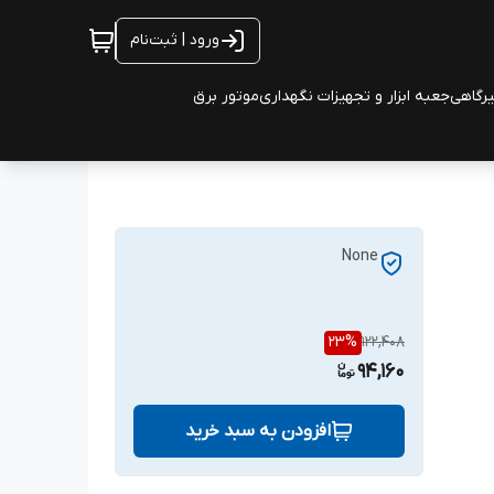
ورود | ثبت‌نام
یرگاهی
جعبه ابزار و تجهیزات نگهداری
موتور برق
None
23
%
122,408
94,160
افزودن به سبد خرید