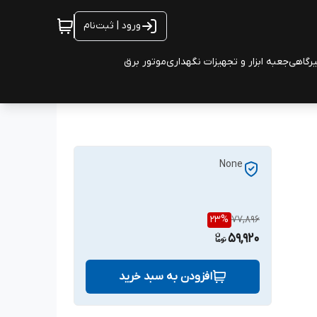
ورود | ثبت‌نام
یرگاهی
جعبه ابزار و تجهیزات نگهداری
موتور برق
None
23
%
77,896
59,920
افزودن به سبد خرید