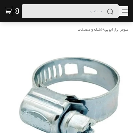
سوپر ابزار ایوبی
/
شلنگ و متعلقات