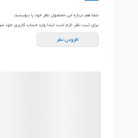
ویژگی‌ های کلیدی:
شما هم درباره این محصول نظر خود را بنویسید.
برند: HANS
برای ثبت نظر، لازم است ابتدا وارد حساب کاربری خود شو
سایز: ۱۷ میلی‌متر
افزودن نظر
درایو: ۱/۲ اینچ
نوع: ۱۲ پر
مدل: بلند
ساخت تایوان
فولاد آلیاژی سخت‌کاری شده
مناسب پیچ‌های عمیق و نقاط دور از دسترس
مناسب مصارف تعمیرگاهی و صنعتی
عرضه شده توسط
ابزار پاک سرشت
مزایا: