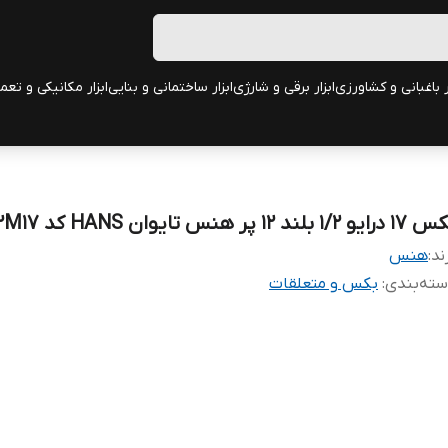
ر باغبانی و کشاورزی
ابزار برقی و شارژی
ابزار ساختمانی و بنایی
ابزار مکانیکی و تعم
ایو 1/2 بلند 12 پر هنس تایوان HANS کد 4302M17
ند:
هنس
ته‌بندی
:
بکس و متعلقات