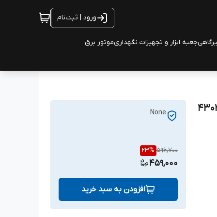
ورود | ثبت‌نام
یرگاهی
جعبه ابزار و تجهیزات نگهداری
موتور برق
None
23
%
596,700
459,000
افزودن به سبد خرید