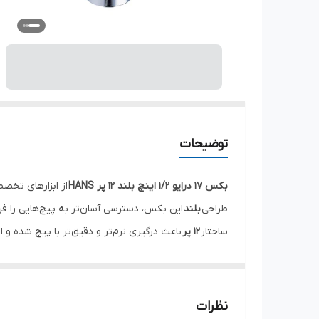
توضیحات
بکس 17 درایو 1/2 اینچ بلند 12 پر HANS
از ابزارهای تخص
طراحی
بلند
این بکس، دسترسی آسان‌تر به پیچ‌هایی را فر
ساختار
۱۲ پر
باعث درگیری نرم‌تر و دقیق‌تر با پیچ شده و 
این بکس از فولاد آلیاژی سخت‌کاری شده تولید شده و مق
بنابراین برای استفاده مداوم در تعمیرگاه‌ها و کارگاه‌های 
درایو استاندارد
۱/۲ اینچ
، سازگاری کامل با انواع آچار جغج
نظرات