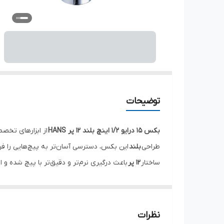
توضیحات
بکس 15 درایو 1/2 اینچ بلند 12 پر HANS
از ابزارهای تخص
طراحی
بلند
این بکس، دسترسی آسان‌تر به پیچ‌هایی را فر
ساختار
۱۲ پر
باعث درگیری نرم‌تر و دقیق‌تر با پیچ شده و 
این بکس از فولاد آلیاژی سخت‌کاری شده تولید شده و مق
بنابراین برای استفاده مداوم در تعمیرگاه‌ها و کارگاه‌های 
درایو استاندارد
۱/۲ اینچ
، سازگاری کامل با انواع آچار جغج
نظرات