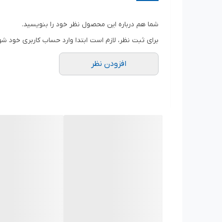
ویژگی‌ های کلیدی:
شما هم درباره این محصول نظر خود را بنویسید.
برند: HANS
برای ثبت نظر، لازم است ابتدا وارد حساب کاربری خود شو
سایز: ۱۵ میلی‌متر
افزودن نظر
درایو: ۱/۲ اینچ
نوع: ۱۲ پر
مدل: بلند
ساخت تایوان
فولاد آلیاژی سخت‌کاری شده
مناسب پیچ‌های عمیق و نقاط دور از دسترس
مناسب مصارف تعمیرگاهی و صنعتی
عرضه شده توسط
ابزار پاک سرشت
مزایا: