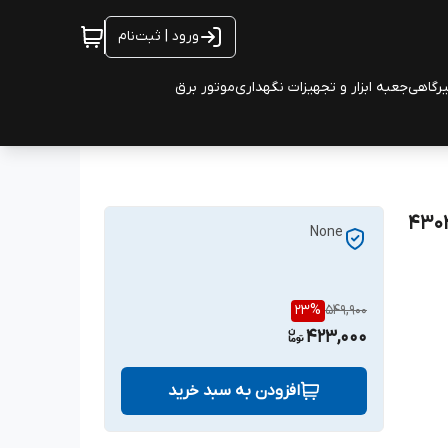
ورود | ثبت‌نام
یرگاهی
جعبه ابزار و تجهیزات نگهداری
موتور برق
None
23
%
549,900
423,000
افزودن به سبد خرید