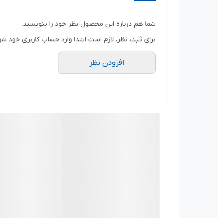
سایز درایو:
1/4 اینچ (مناسب برای انواع جغجغه، پیچ‌گوشتی بکس‌خور و واسطه‌های 1/4)
نوع بکس:
6 پر (Hexagon) – ایجاد درگیری کامل با مهره و جلوگیری از هرز شدن آن.
شما هم درباره این محصول نظر خود را بنویسید.
نوع بدنه:
کوتاه (استاندارد)
برای ثبت نظر، لازم است ابتدا وارد حساب کاربری خود شو
جنس:
فولاد آلیاژی کروم وانادیوم (Chrome Vanadium Steel)
افزودن نظر
استاندارد:
تولید شده مطابق با استاندارد جهانی
 3124
پوشش نهایی:
کروم براق (Mirror Finish) جهت مقاومت در برابر زنگ‌زدگی و تمیز کردن آسان.
ویژگی‌های برجسته:
دقت ابعادی بسیار بالا:
تاپ تول در تولید بکس‌های سایز کوچک وسواس زیا
مقاومت در برابر فشار:
استفاده از آلیاژ Cr-V سخت‌کاری شده باعث می‌شود که بکس در برابر گشتاورهای اعمالی دچار تغییر شکل یا ترک‌خوردگی نشود.
طراحی 6 پر (6-Point):
این طراحی باعث می‌شود نیروی 
شیار داخلی ضد لغزش:
داخل درایو 1/4 اینچ این بکس شیاری طراحی شده که باعث قفل شدن ایمن آن روی ساچمه جغجغه یا رابط می‌شود.
کاربردها:
تعمیرات داشبورد و قطعات داخلی خودرو.
مونتاژ و دمونتاژ قطعات الکترونیکی و بردهای حساس