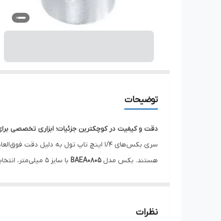
توضیحات
دقت و کیفیت در کوچکترین جزئیات؛ ابزاری تخصصی برا
سری بکس‌های 1/4 اینچ تاپ تول به دلیل د
هستند. بکس مدل
BAEA0805
با سایز 5 میلی‌متر، انتخابی ایده‌آل برای باز و بسته کردن پیچ‌های کوچک با حداکثر گشتاور و بدون آسیب به گل پیچ است.
مشخصات فنی:
کد کالا:
BAEA0805
سایز بکس:
5 میلی‌متر
نظرات