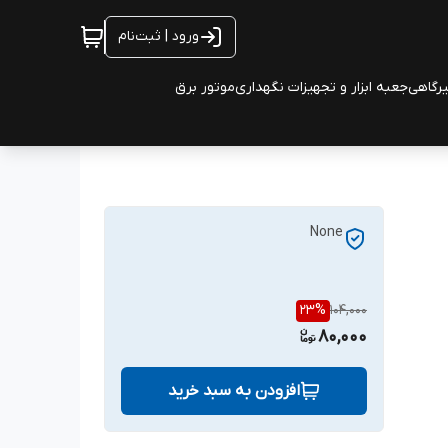
ورود | ثبت‌نام
یرگاهی
جعبه ابزار و تجهیزات نگهداری
موتور برق
None
23
%
104,000
80,000
افزودن به سبد خرید